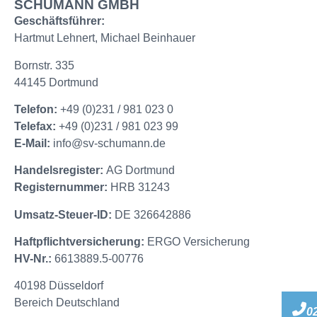
SCHUMANN GMBH
Geschäftsführer:
Hartmut Lehnert, Michael Beinhauer
Bornstr. 335
44145 Dortmund
Telefon:
+49 (0)231 / 981 023 0
Telefax:
+49 (0)231 / 981 023 99
E-Mail:
info@sv-schumann.de
Handelsregister:
AG Dortmund
Registernummer:
HRB 31243
Umsatz-Steuer-ID:
DE 326642886
Haftpflichtversicherung:
ERGO Versicherung
HV-Nr.:
6613889.5-00776
40198 Düsseldorf
Bereich Deutschland
02