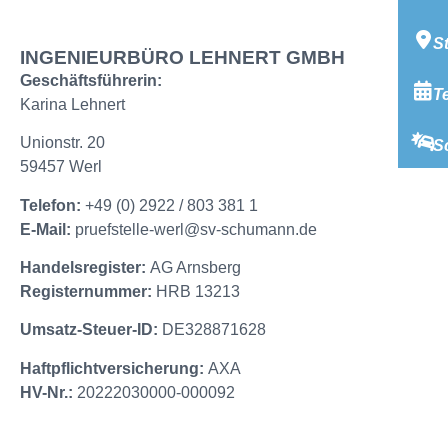
S
INGENIEURBÜRO LEHNERT GMBH
Geschäftsführerin:
T
Karina Lehnert
Unionstr. 20
S
59457 Werl
Telefon:
+49 (0) 2922 / 803 381 1
E-Mail:
pruefstelle-werl@sv-schumann.de
Handelsregister:
AG Arnsberg
Registernummer:
HRB 13213
Umsatz-Steuer-ID:
DE328871628
Haftpflichtversicherung:
AXA
HV-Nr.:
20222030000-000092