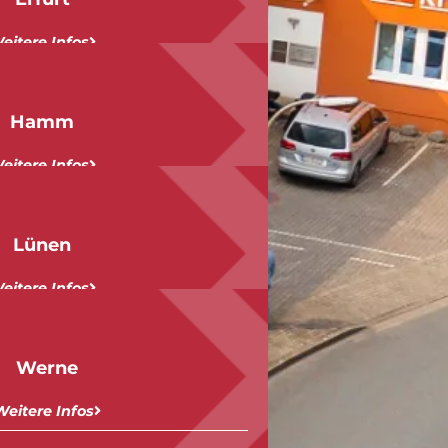
eitere Infos
Hamm
eitere Infos
Lünen
eitere Infos
Werne
Weitere Infos