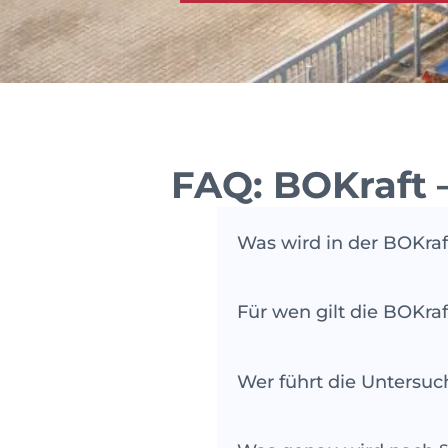
FAQ: BOKraft 
Was wird in der BOKraf
In den Vorschriften der 
Für wen gilt die BOKraf
Beschaffenheit der Fahr
Personenbeförderungsve
Die Verordnung gilt für 
Die Verordnung deckt al
Wer führt die Untersuc
sie den Vorschriften de
prüfen lassen müssen. A
Omnibusse oder auch M
vorgestellt werden.
Die Schumann-Prüf GmbH