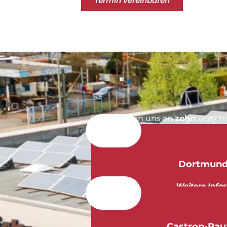
Termin vereinbaren
Sie erreichen uns an
zehn
versch
Dortmun
Weitere Infos
Castrop-Rau