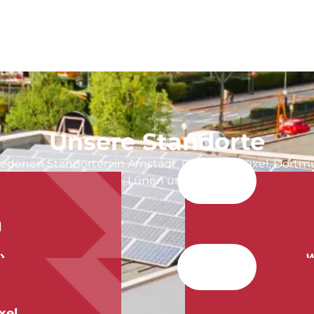
Unsere Standorte
iedenen Standorten in Arnstadt, Castrop-Rauxel, Dortm
Kamen, Lünen und Werne.
d
W
xel