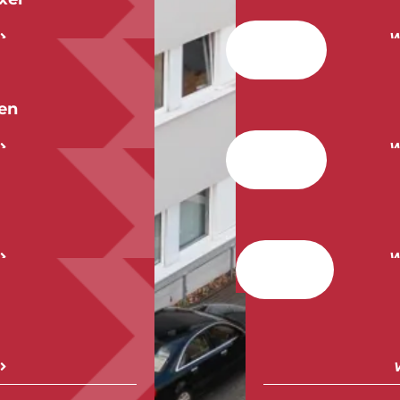
W
en
W
W