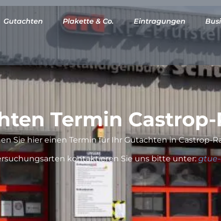
Gutachten
Plakette & Co.
Eintragungen
Busi
hten Termin Castrop-
n Sie hier einen Termin für Ihr Gutachten in Castrop-R
ersuchungsarten kontaktieren Sie uns bitte unter:
gtue