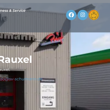
ness & Service
Rauxel
auxel.
-do@sv-schumann.de